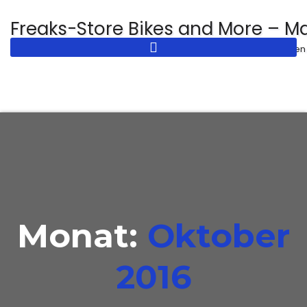
Zum
Freaks-Store Bikes and More – M
Inhalt
Fahrradservice und Reparatur in Dresden
springen
Monat:
Oktober
2016