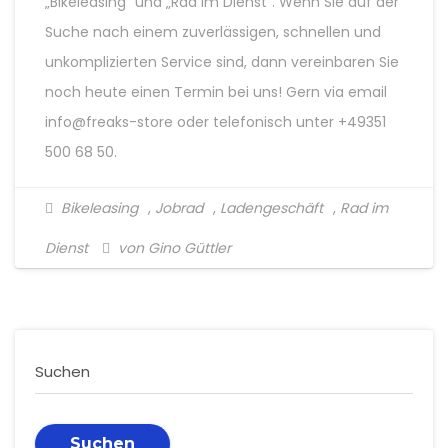
„Bikeleasing“ und „Rad im Dienst“. Wenn Sie auf der
Suche nach einem zuverlässigen, schnellen und
unkomplizierten Service sind, dann vereinbaren Sie
noch heute einen Termin bei uns! Gern via email
info@freaks-store oder telefonisch unter +49351
500 68 50.
Bikeleasing
,
Jobrad
,
Ladengeschäft
,
Rad im
Dienst
von Gino Güttler
Suchen
Suchen