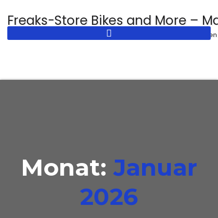
Zum
Freaks-Store Bikes and More – M
Inhalt
Fahrradservice und Reparatur in Dresden
springen
Monat:
Januar
2026