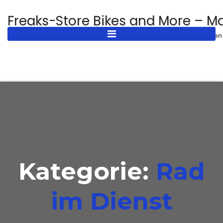
Zum
Freaks-Store Bikes and More – M
Inhalt
Fahrradservice und Reparatur in Dresden
springen
Kategorie:
Rad
im Dienst