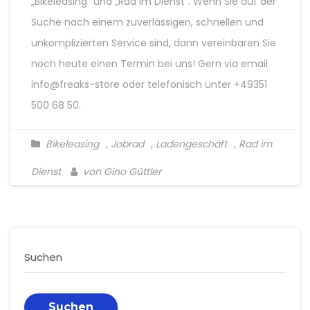
„Bikeleasing“ und „Rad im Dienst“. Wenn Sie auf der
Suche nach einem zuverlässigen, schnellen und
unkomplizierten Service sind, dann vereinbaren Sie
noch heute einen Termin bei uns! Gern via email
info@freaks-store oder telefonisch unter +49351
500 68 50.
Bikeleasing
,
Jobrad
,
Ladengeschäft
,
Rad im
Dienst
von Gino Güttler
Suchen
Suchen