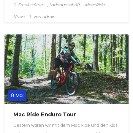
Freaks-Store
,
Ladengeschäft
,
Mac-Ride
,
News
von admin
Mai
8
Mac Ride Enduro Tour
Gestern waren wir mit dem Mac Ride und den Kids